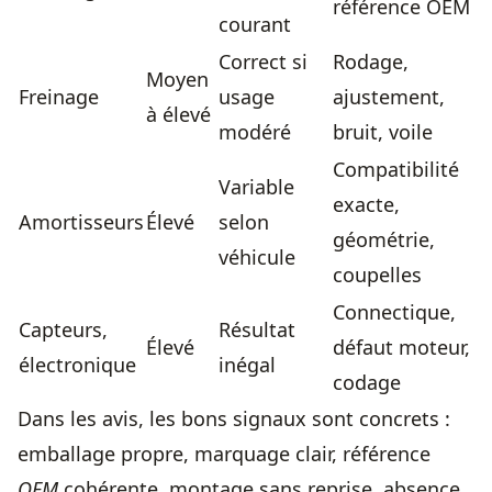
référence OEM
courant
Correct si
Rodage,
Moyen
Freinage
usage
ajustement,
à élevé
modéré
bruit, voile
Compatibilité
Variable
exacte,
Amortisseurs
Élevé
selon
géométrie,
véhicule
coupelles
Connectique,
Capteurs,
Résultat
Élevé
défaut moteur,
électronique
inégal
codage
Dans les avis, les bons signaux sont concrets :
emballage propre, marquage clair, référence
OEM
cohérente, montage sans reprise, absence