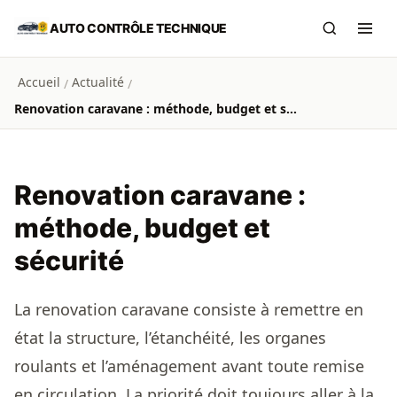
Aller au contenu principal
AUTO CONTRÔLE TECHNIQUE
Recherch
Ouvr
Accueil
Actualité
/
/
Renovation caravane : méthode, budget et sécurité
Renovation caravane :
méthode, budget et
sécurité
La renovation caravane consiste à remettre en
état la structure, l’étanchéité, les organes
roulants et l’aménagement avant toute remise
en circulation. La priorité doit toujours aller à la