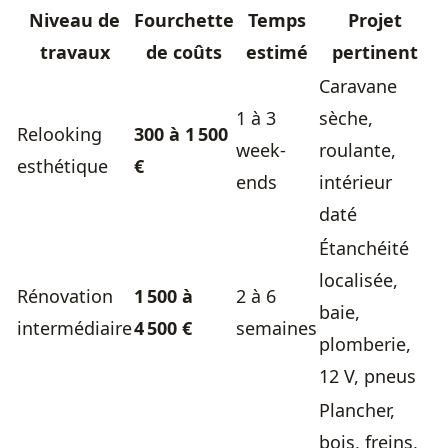
Niveau de
Fourchette
Temps
Projet
travaux
de coûts
estimé
pertinent
Caravane
1 à 3
sèche,
Relooking
300 à 1 500
week-
roulante,
esthétique
€
ends
intérieur
daté
Étanchéité
localisée,
Rénovation
1 500 à
2 à 6
baie,
intermédiaire
4 500 €
semaines
plomberie,
12 V, pneus
Plancher,
bois, freins,