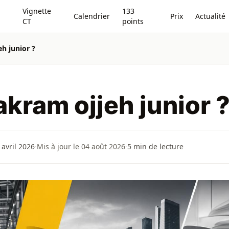
Vignette
133
Calendrier
Prix
Actualité
CT
points
eh junior ?
akram ojjeh junior 
 avril 2026
·
Mis à jour le 04 août 2026
·
5
min de lecture