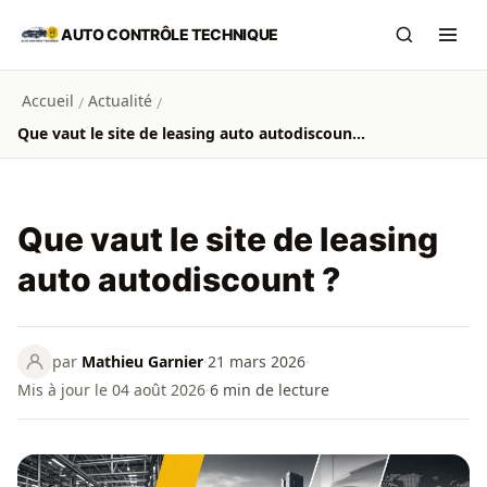
Aller au contenu principal
AUTO CONTRÔLE TECHNIQUE
Recherch
Ouvr
Accueil
Actualité
/
/
Que vaut le site de leasing auto autodiscount ?
Que vaut le site de leasing
auto autodiscount ?
par
Mathieu Garnier
·
21 mars 2026
·
Mis à jour le 04 août 2026
·
6
min de lecture