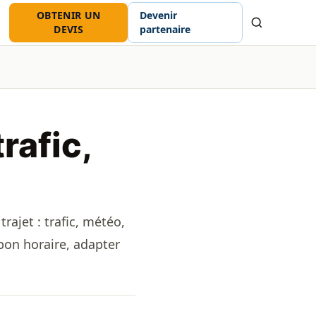
OBTENIR UN
Devenir
Recherche
DEVIS
partenaire
rafic,
rajet : trafic, météo,
 bon horaire, adapter