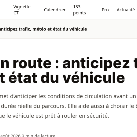
Vignette
133
Calendrier
Prix
Actualité
CT
points
anticipez trafic, météo et état du véhicule
n route : anticipez t
t état du véhicule
et d’anticiper les conditions de circulation avant un t
durée réelle du parcours. Elle aide aussi à choisir le
 que le véhicule est prêt à rouler en sécurité.
4 août 2026
·
9
min de lecture