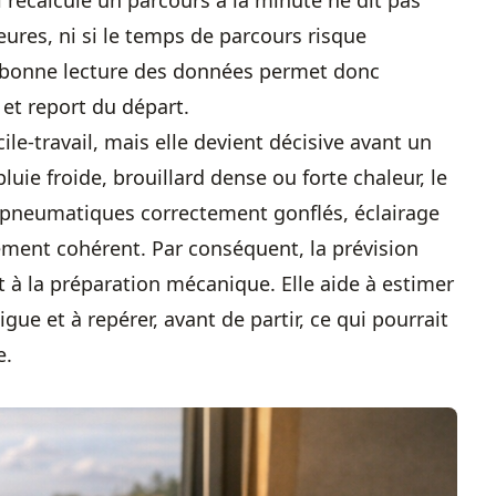
 recalcule un parcours à la minute ne dit pas
eures, ni si le temps de parcours risque
e bonne lecture des données permet donc
 et report du départ.
ile-travail, mais elle devient décisive avant un
uie froide, brouillard dense ou forte chaleur, le
s, pneumatiques correctement gonflés, éclairage
sement cohérent. Par conséquent, la prévision
t à la préparation mécanique. Elle aide à estimer
igue et à repérer, avant de partir, ce qui pourrait
e.