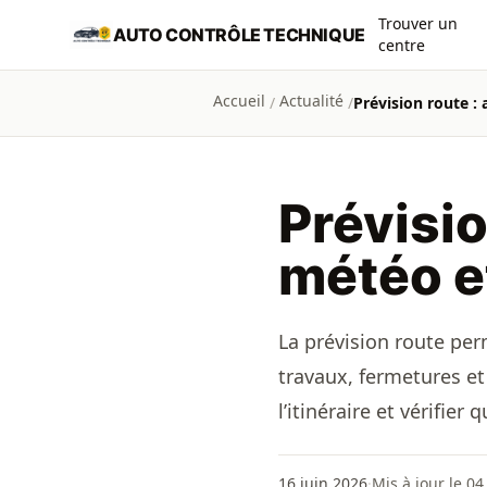
Aller au contenu principal
Trouver un
AUTO CONTRÔLE TECHNIQUE
centre
Accueil
Actualité
/
/
Prévision route : 
Prévisio
météo e
La prévision route perm
travaux, fermetures et 
l’itinéraire et vérifier
16 juin 2026
·
Mis à jour le 0