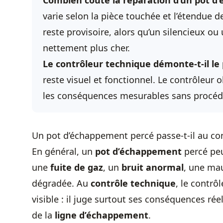
Combien coûte la réparation d’un pot d
varie selon la pièce touchée et l’étendue 
reste provisoire, alors qu’un silencieux o
nettement plus cher.
Le contrôleur technique démonte-t-il l
reste visuel et fonctionnel. Le contrôleur obs
les conséquences mesurables sans procé
Un pot d’échappement percé passe-t-il au co
En général, un
pot d’échappement
percé pe
une
fuite de gaz
, un
bruit anormal
, une ma
dégradée. Au
contrôle technique
, le contr
visible : il juge surtout ses conséquences réelle
de la
ligne d’échappement
.