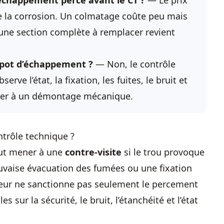
’échappement percé avant le CT ?
— Le prix
de la corrosion. Un colmatage coûte peu mais
u une section complète à remplacer revient
e pot d’échappement ?
— Non, le contrôle
erve l’état, la fixation, les fuites, le bruit et
der à un démontage mécanique.
ntrôle technique ?
ut mener à une
contre-visite
si le trou provoque
uvaise évacuation des fumées ou une fixation
ôleur ne sanctionne pas seulement le percement
s sur la sécurité, le bruit, l’étanchéité et l’état