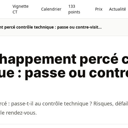
Vignette
133
Calendrier
Prix
Actualité
CT
points
Pot d’échappement percé contrôle technique : passe ou contre-visite ?
chappement percé c
e : passe ou contr
é : passe-t-il au contrôle technique ? Risques, défail
 le rendez-vous.