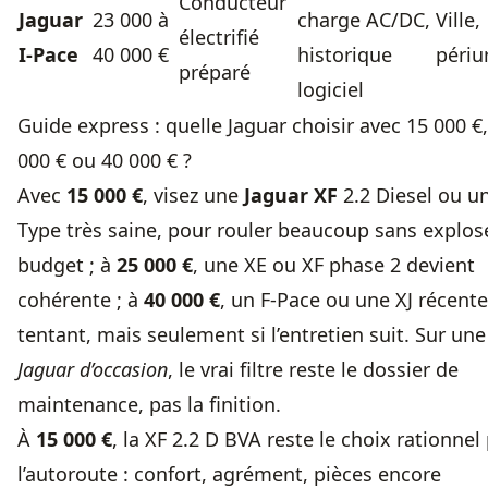
Conducteur
Jaguar
23 000 à
charge AC/DC,
Ville,
électrifié
I-Pace
40 000 €
historique
périu
préparé
logiciel
Guide express : quelle Jaguar choisir avec 15 000 €
000 € ou 40 000 € ?
Avec
15 000 €
, visez une
Jaguar XF
2.2 Diesel ou u
Type très saine, pour rouler beaucoup sans explose
budget ; à
25 000 €
, une XE ou XF phase 2 devient
cohérente ; à
40 000 €
, un F-Pace ou une XJ récente
tentant, mais seulement si l’entretien suit. Sur une
Jaguar d’occasion
, le vrai filtre reste le dossier de
maintenance, pas la finition.
À
15 000 €
, la XF 2.2 D BVA reste le choix rationnel
l’autoroute : confort, agrément, pièces encore