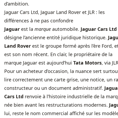
d’ambition.
Jaguar Cars Ltd, Jaguar Land Rover et JLR : les
différences à ne pas confondre
Jaguar
est la
marque
automobile.
Jaguar Cars Ltd
désigne l’ancienne entité juridique historique.
Jag
Land Rover
est le groupe formé après l’ère Ford, e
est son nom récent. En clair, le propriétaire de la
marque Jaguar est aujourd’hui
Tata Motors
, via JL
Pour un acheteur d’occasion, la nuance sert surtou
lire correctement une carte grise, une notice, un r
constructeur ou un document administratif.
Jagua
Cars Ltd
renvoie à l’histoire industrielle de la mar
née bien avant les restructurations modernes.
Jag
lui, reste le nom commercial affiché sur les modèl