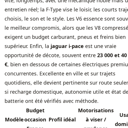
vite, longtemps, avec une mécanique noble mais 
entretien réel; la F-Type vise le loisir, les courts traj
choisis, le son et le style. Les V6 essence sont sou
le meilleur compromis, alors que les V8 compress
exigent un budget carburant, pneus et freins bien
supérieur. Enfin, la
jaguar i-pace
est une vraie
opportunité de décote, souvent entre
23 000 et 40
€
, bien en dessous de certaines électriques premi
concurrentes. Excellente en ville et sur trajets
quotidiens, elle devient pertinente sur route seul
si recharge domestique, autonomie utile et état d
batterie ont été vérifiés avec méthode.
Budget
Motorisations
Us
Modèle
occasion
Profil idéal
à viser /
domi