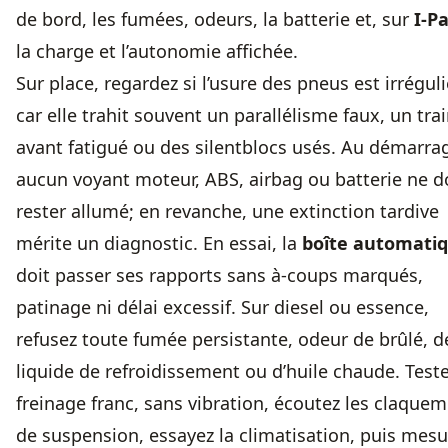
de bord, les fumées, odeurs, la batterie et, sur
I-P
la charge et l’autonomie affichée.
Sur place, regardez si l’usure des pneus est irréguli
car elle trahit souvent un parallélisme faux, un tra
avant fatigué ou des silentblocs usés. Au démarra
aucun voyant moteur, ABS, airbag ou batterie ne d
rester allumé; en revanche, une extinction tardive
mérite un diagnostic. En essai, la
boîte automati
doit passer ses rapports sans à-coups marqués,
patinage ni délai excessif. Sur diesel ou essence,
refusez toute fumée persistante, odeur de brûlé, d
liquide de refroidissement ou d’huile chaude. Test
freinage franc, sans vibration, écoutez les claque
de suspension, essayez la climatisation, puis mesu