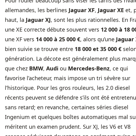
Pour rouler beaucoup sans viser les tarifs des rival
allemandes, les berlines
Jaguar XF
,
Jaguar XE
et, 
haut, la
Jaguar XJ
, sont les plus rationnelles. En Fr
une XE correcte débute souvent vers
12 000 à 18 0
une XF vers
14 000 à 25 000 €
, alors qu’une
Jaguar 
bien suivie se trouve entre
18 000 et 35 000 €
selo
génération. La décote est généralement plus mar
que chez
BMW
,
Audi
ou
Mercedes-Benz
, ce qui
favorise l’acheteur, mais impose un tri sévère sur
l’historique. Pour les gros rouleurs, les 2.0 diesel
récents peuvent se défendre s’ils ont été entreten
sans retard; en revanche, certaines séries diesel
Ingenium et quelques boîtes automatiques mal su
méritent un examen prudent. Sur XJ, les V6 et V8