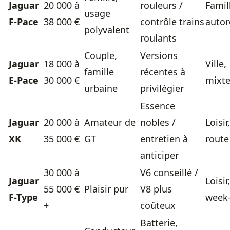
Jaguar
20 000 à
rouleurs /
Famil
usage
F-Pace
38 000 €
contrôle trains
autor
polyvalent
roulants
Couple,
Versions
Jaguar
18 000 à
Ville,
famille
récentes à
E-Pace
30 000 €
mixt
urbaine
privilégier
Essence
Jaguar
20 000 à
Amateur de
nobles /
Loisir,
XK
35 000 €
GT
entretien à
route
anticiper
30 000 à
V6 conseillé /
Jaguar
Loisir,
55 000 €
Plaisir pur
V8 plus
F-Type
week
+
coûteux
Batterie,