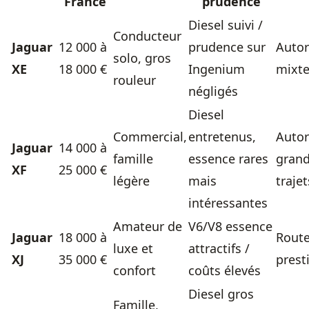
France
prudence
Diesel suivi /
Conducteur
Jaguar
12 000 à
prudence sur
Autor
solo, gros
XE
18 000 €
Ingenium
mixt
rouleur
négligés
Diesel
Commercial,
entretenus,
Autor
Jaguar
14 000 à
famille
essence rares
gran
XF
25 000 €
légère
mais
trajet
intéressantes
Amateur de
V6/V8 essence
Jaguar
18 000 à
Route
luxe et
attractifs /
XJ
35 000 €
prest
confort
coûts élevés
Diesel gros
Famille,