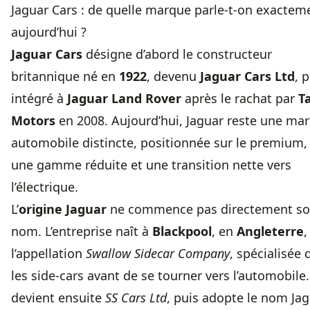
Jaguar Cars : de quelle marque parle-t-on exactem
aujourd’hui ?
Jaguar Cars
désigne d’abord le constructeur
britannique né en
1922
, devenu
Jaguar Cars Ltd
, 
intégré à
Jaguar Land Rover
après le rachat par
T
Motors
en 2008. Aujourd’hui, Jaguar reste une ma
automobile distincte, positionnée sur le premium,
une gamme réduite et une transition nette vers
l’électrique.
L’
origine Jaguar
ne commence pas directement so
nom. L’entreprise naît à
Blackpool
, en
Angleterre
,
l’appellation
Swallow Sidecar Company
, spécialisée 
les side-cars avant de se tourner vers l’automobile.
devient ensuite
SS Cars Ltd
, puis adopte le nom Ja