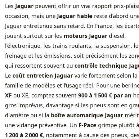
Les
Jaguar
peuvent offrir un vrai rapport prix-plais
occasion, mais une
Jaguar fiable
reste d’abord un
Jaguar entretenue sans retard. En France, les écart
jouent surtout sur les
moteurs Jaguar
diesel,
l’électronique, les trains roulants, la suspension, le
freinage et les émissions, soit précisément les zon
qui ressortent souvent au
contrôle technique Jag
Le
coût entretien Jaguar
varie fortement selon la
famille de modèles et l’usage réel. Pour une berlin
XF
ou XE, comptez souvent
900 à 1 500 € par an
ho
gros imprévus, davantage si les pneus sont en gr
diamètre ou si la
boîte automatique Jaguar
mérit
une vidange préventive. Un
F-Pace
grimpe plutôt 
1 200 à 2 000 €
, notamment à cause des pneus, de