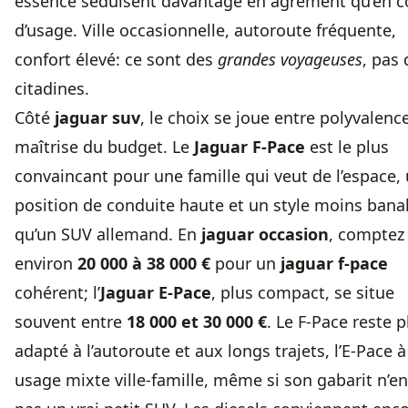
essence séduisent davantage en agrément qu’en c
d’usage. Ville occasionnelle, autoroute fréquente,
confort élevé: ce sont des
grandes voyageuses
, pas 
citadines.
Côté
jaguar suv
, le choix se joue entre polyvalenc
maîtrise du budget. Le
Jaguar F-Pace
est le plus
convaincant pour une famille qui veut de l’espace,
position de conduite haute et un style moins bana
qu’un SUV allemand. En
jaguar occasion
, comptez
environ
20 000 à 38 000 €
pour un
jaguar f-pace
cohérent; l’
Jaguar E-Pace
, plus compact, se situe
souvent entre
18 000 et 30 000 €
. Le F-Pace reste p
adapté à l’autoroute et aux longs trajets, l’E-Pace 
usage mixte ville-famille, même si son gabarit n’en 