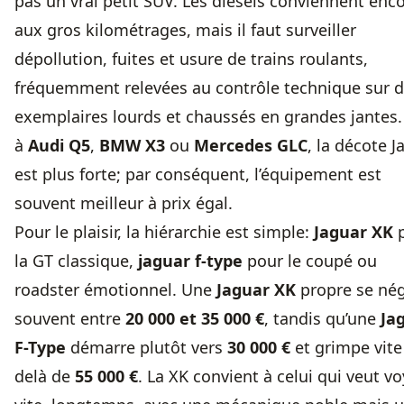
pas un vrai petit SUV. Les diesels conviennent enc
aux gros kilométrages, mais il faut surveiller
dépollution, fuites et usure de trains roulants,
fréquemment relevées au contrôle technique sur 
exemplaires lourds et chaussés en grandes jantes.
à
Audi Q5
,
BMW X3
ou
Mercedes GLC
, la décote J
est plus forte; par conséquent, l’équipement est
souvent meilleur à prix égal.
Pour le plaisir, la hiérarchie est simple:
Jaguar XK
p
la GT classique,
jaguar f-type
pour le coupé ou
roadster émotionnel. Une
Jaguar XK
propre se né
souvent entre
20 000 et 35 000 €
, tandis qu’une
Ja
F-Type
démarre plutôt vers
30 000 €
et grimpe vite
delà de
55 000 €
. La XK convient à celui qui veut v