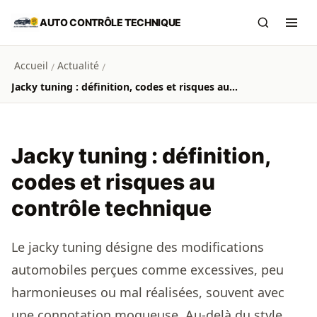
Aller au contenu principal
AUTO CONTRÔLE TECHNIQUE
Recherch
Ouvr
Accueil
Actualité
/
/
Jacky tuning : définition, codes et risques au contrôle technique
Jacky tuning : définition,
codes et risques au
contrôle technique
Le jacky tuning désigne des modifications
automobiles perçues comme excessives, peu
harmonieuses ou mal réalisées, souvent avec
une connotation moqueuse. Au-delà du style,