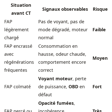
Situation
Signaux observables
Risque
avant CT
FAP
Pas de voyant, pas de
légèrement
mode dégradé, moteur
Faible
chargé
normal
FAP encrassé
Consommation en
avec
hausse, odeur chaude,
Moyen
régénérations
comportement encore
fréquentes
correct
Voyant moteur
, perte
FAP colmaté
de puissance,
OBD
en
Fort
défaut
Opacité fumées
,
FAP percé ou
incohérence
Très