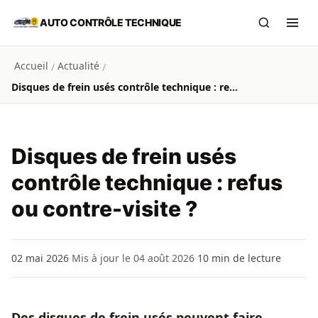
Aller au contenu principal
AUTO CONTRÔLE TECHNIQUE
Recherch
Ouvr
Accueil
Actualité
/
/
Disques de frein usés contrôle technique : refus ou contre-visite ?
Disques de frein usés
contrôle technique : refus
ou contre-visite ?
02 mai 2026
·
Mis à jour le 04 août 2026
·
10
min de lecture
Des disques de frein usés peuvent faire