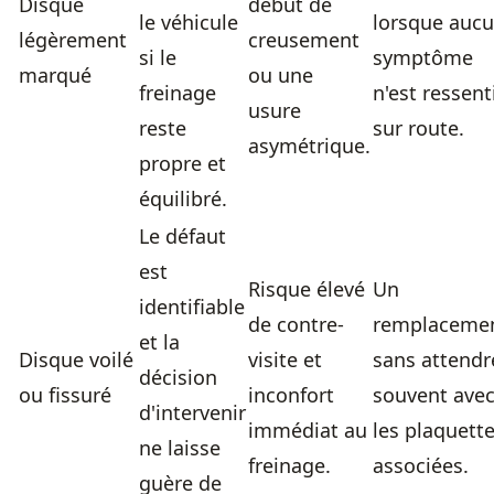
Disque
début de
le véhicule
lorsque auc
légèrement
creusement
si le
symptôme
marqué
ou une
freinage
n'est ressent
usure
reste
sur route.
asymétrique.
propre et
équilibré.
Le défaut
est
Risque élevé
Un
identifiable
de contre-
remplaceme
et la
Disque voilé
visite et
sans attendr
décision
ou fissuré
inconfort
souvent ave
d'intervenir
immédiat au
les plaquett
ne laisse
freinage.
associées.
guère de