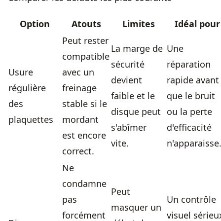
Option
Atouts
Limites
Idéal pour
Peut rester
La marge de
Une
compatible
sécurité
réparation
Usure
avec un
devient
rapide avant
régulière
freinage
faible et le
que le bruit
des
stable si le
disque peut
ou la perte
plaquettes
mordant
s'abîmer
d'efficacité
est encore
vite.
n'apparaisse
correct.
Ne
condamne
Peut
pas
Un contrôle
masquer un
forcément
visuel sérieu