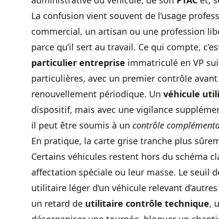
administrative du véhicule, de son
PTAC
et, s
La confusion vient souvent de l’usage profess
commercial, un artisan ou une profession li
parce qu’il sert au travail. Ce qui compte, c’es
particulier entreprise
immatriculé en VP suit
particulières, avec un premier contrôle avant
renouvellement périodique. Un
véhicule util
dispositif, mais avec une vigilance supplémen
il peut être soumis à un
contrôle complémentai
En pratique, la carte grise tranche plus sûre
Certains véhicules restent hors du schéma c
affectation spéciale ou leur masse. Le seuil 
utilitaire léger d’un véhicule relevant d’autres
un retard de
utilitaire contrôle technique
, 