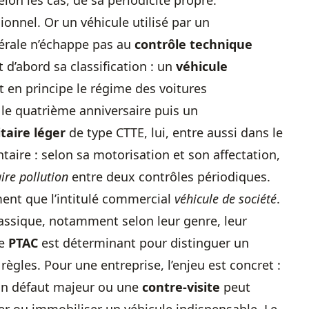
elon les cas, de sa périodicité propre.
ionnel. Or un véhicule utilisé par un
bérale n’échappe pas au
contrôle technique
t d’abord sa classification : un
véhicule
 en principe le régime des voitures
 le quatrième anniversaire puis un
itaire léger
de type CTTE, lui, entre aussi dans le
taire : selon sa motorisation et son affectation,
re pollution
entre deux contrôles périodiques.
ment que l’intitulé commercial
véhicule de société
.
lassique, notamment selon leur genre, leur
de
PTAC
est déterminant pour distinguer un
 règles. Pour une entreprise, l’enjeu est concret :
un défaut majeur ou une
contre-visite
peut