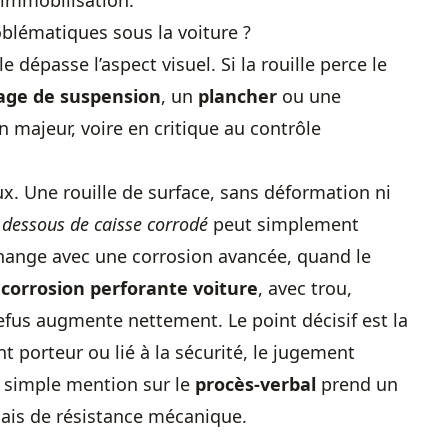
l’immobilisation.
blématiques sous la voiture ?
dépasse l’aspect visuel. Si la rouille perce le
age de suspension
, un
plancher
ou une
n majeur, voire en critique au contrôle
x. Une rouille de surface, sans déformation ni
n
dessous de caisse corrodé
peut simplement
 change avec une corrosion avancée, quand le
e
corrosion perforante voiture
, avec trou,
refus augmente nettement. Le point décisif est la
t porteur ou lié à la sécurité, le jugement
e simple mention sur le
procès-verbal
prend un
 mais de résistance mécanique.