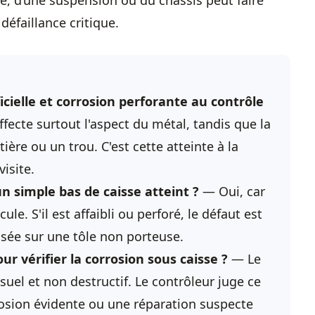
e, d’une suspension ou du châssis peut faire
défaillance critique.
icielle et corrosion perforante au contrôle
ffecte surtout l'aspect du métal, tandis que la
ère ou un trou. C'est cette atteinte à la
isite.
un simple bas de caisse atteint ?
— Oui, car
ule. S'il est affaibli ou perforé, le défaut est
isée sur une tôle non porteuse.
r vérifier la corrosion sous caisse ?
— Le
suel et non destructif. Le contrôleur juge ce
rrosion évidente ou une réparation suspecte