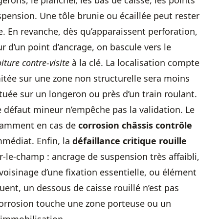
gerons, le plancher, les bas de caisse, les points
spension. Une tôle brunie ou écaillée peut rester
e. En revanche, dès qu’apparaissent perforation,
r d’un point d’ancrage, on bascule vers le
oiture contre-visite
à la clé. La localisation compte
mitée sur une zone non structurelle sera moins
uée sur un longeron ou près d’un train roulant.
e défaut mineur n’empêche pas la validation. Le
tamment en cas de
corrosion châssis contrôle
mmédiat. Enfin, la
défaillance critique rouille
r-le-champ : ancrage de suspension très affaibli,
voisinage d’une fixation essentielle, ou élément
ent, un dessous de caisse rouillé n’est pas
corrosion touche une zone porteuse ou un