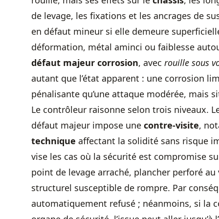
rouille, mais ses effets sur le
châssis
, les lon
de levage, les fixations et les ancrages de su
en défaut mineur si elle demeure superficiell
déformation, métal aminci ou faiblesse autou
défaut majeur corrosion
, avec
rouille sous v
autant que l’état apparent : une corrosion li
pénalisante qu’une attaque modérée, mais sit
Le contrôleur raisonne selon trois niveaux. L
défaut majeur impose une
contre-visite
, no
technique
affectant la solidité sans risque i
vise les cas où la sécurité est compromise su
point de levage arraché, plancher perforé au 
structurel susceptible de rompre. Par conséqu
automatiquement refusé ; néanmoins, si la 