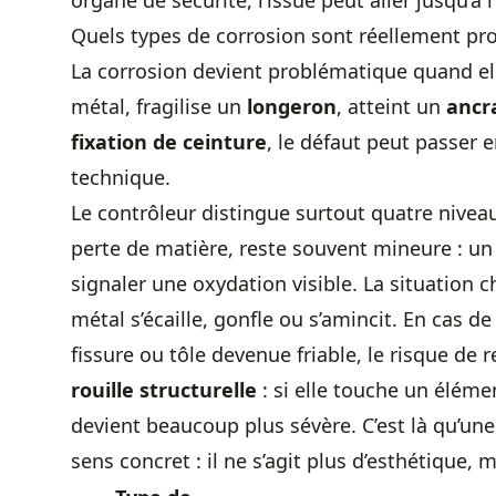
organe de sécurité, l’issue peut aller jusqu’à 
Quels types de corrosion sont réellement pro
La corrosion devient problématique quand elle 
métal, fragilise un
longeron
, atteint un
ancr
fixation de ceinture
, le défaut peut passer e
technique.
Le contrôleur distingue surtout quatre niveau
perte de matière, reste souvent mineure : u
signaler une oxydation visible. La situation
métal s’écaille, gonfle ou s’amincit. En cas d
fissure ou tôle devenue friable, le risque de 
rouille structurelle
: si elle touche un élémen
devient beaucoup plus sévère. C’est là qu’un
sens concret : il ne s’agit plus d’esthétique,