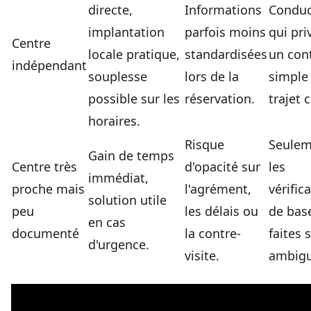
directe,
Informations
Conduc
implantation
parfois moins
qui pri
Centre
locale pratique,
standardisées
un con
indépendant
souplesse
lors de la
simple
possible sur les
réservation.
trajet 
horaires.
Risque
Seulem
Gain de temps
Centre très
d'opacité sur
les
immédiat,
proche mais
l'agrément,
vérific
solution utile
peu
les délais ou
de bas
en cas
documenté
la contre-
faites 
d'urgence.
visite.
ambigu