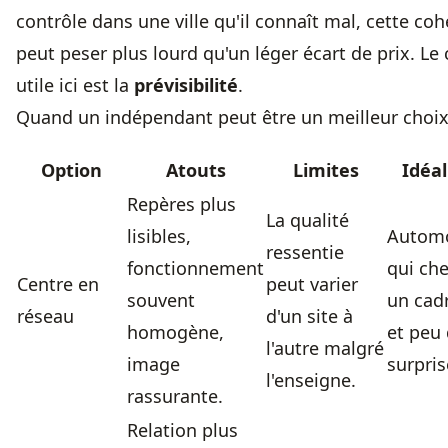
contrôle dans une ville qu'il connaît mal, cette co
peut peser plus lourd qu'un léger écart de prix. Le 
utile ici est la
prévisibilité
.
Quand un indépendant peut être un meilleur choi
Option
Atouts
Limites
Idéal
Repères plus
La qualité
lisibles,
Automo
ressentie
fonctionnement
qui ch
Centre en
peut varier
souvent
un cadr
réseau
d'un site à
homogène,
et peu
l'autre malgré
image
surpris
l'enseigne.
rassurante.
Relation plus