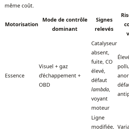
même coût.
Ri
Mode de contrôle
Signes
Motorisation
c
dominant
relevés
v
Catalyseur
absent,
Élevé
fuite, CO
Visuel + gaz
poll
élevé,
Essence
d’échappement +
anor
défaut
OBD
défa
lambda
,
anti
voyant
moteur
Ligne
modifiée,
Vari