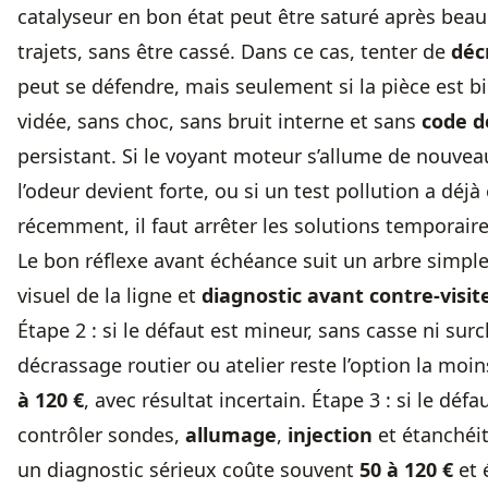
catalyseur en bon état peut être saturé après bea
trajets, sans être cassé. Dans ce cas, tenter de
déc
peut se défendre, mais seulement si la pièce est b
vidée, sans choc, sans bruit interne et sans
code d
persistant. Si le voyant moteur s’allume de nouvea
l’odeur devient forte, ou si un
test pollution
a déjà
récemment, il faut arrêter les solutions temporaire
Le bon réflexe avant échéance suit un arbre simple.
visuel de la ligne et
diagnostic avant contre-visit
Étape 2 : si le défaut est mineur, sans casse ni sur
décrassage routier ou atelier reste l’option la moi
à 120 €
, avec résultat incertain. Étape 3 : si le défau
contrôler sondes,
allumage
,
injection
et étanchéi
un diagnostic sérieux coûte souvent
50 à 120 €
et 