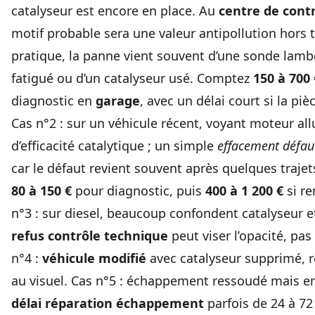
catalyseur est encore en place. Au
centre de cont
motif probable sera une valeur antipollution hors t
pratique, la panne vient souvent d’une
sonde lamb
fatigué ou d’un catalyseur usé. Comptez
150 à 700 
diagnostic en
garage
, avec un délai court si la piè
Cas n°2 : sur un véhicule récent, voyant moteur al
d’efficacité catalytique ; un simple
effacement défa
car le défaut revient souvent après quelques trajets
80 à 150 €
pour diagnostic, puis
400 à 1 200 €
si r
n°3 : sur diesel, beaucoup confondent catalyseur e
refus contrôle technique
peut viser l’opacité, pas 
n°4 :
véhicule modifié
avec catalyseur supprimé, r
au visuel. Cas n°5 : échappement ressoudé mais en
délai réparation échappement
parfois de 24 à 72