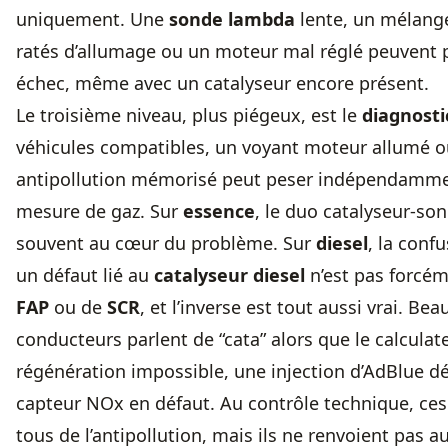
uniquement. Une
sonde lambda
lente, un mélange
ratés d’allumage ou un moteur mal réglé peuvent
échec, même avec un catalyseur encore présent.
Le troisième niveau, plus piégeux, est le
diagnost
véhicules compatibles, un voyant moteur allumé o
antipollution mémorisé peut peser indépendammen
mesure de gaz. Sur
essence
, le duo catalyseur-so
souvent au cœur du problème. Sur
diesel
, la conf
un défaut lié au
catalyseur diesel
n’est pas forcém
FAP
ou de
SCR
, et l’inverse est tout aussi vrai. Be
conducteurs parlent de “cata” alors que le calculat
régénération impossible, une injection d’AdBlue dé
capteur NOx en défaut. Au contrôle technique, ces
tous de l’antipollution, mais ils ne renvoient pas 