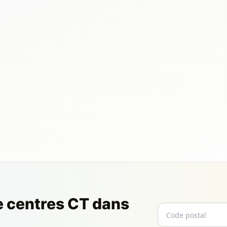
e centres CT dans
Code postal
Email