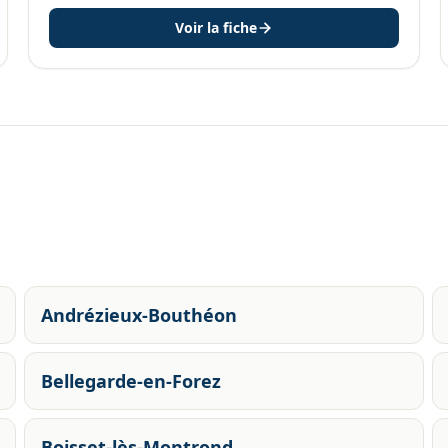
Voir la fiche
Andrézieux-Bouthéon
Bellegarde-en-Forez
Boisset-lès-Montrond