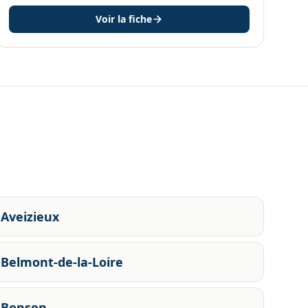
Voir la fiche
Aveizieux
Belmont-de-la-Loire
Bonson