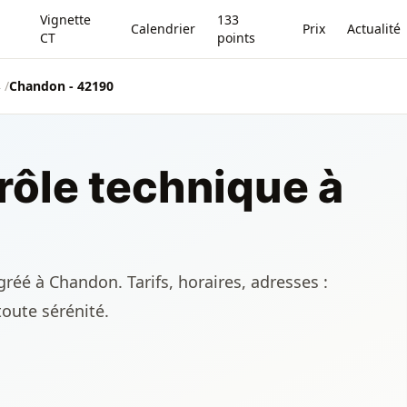
Vignette
133
Calendrier
Prix
Actualité
CT
points
2
/
Chandon - 42190
rôle technique à
réé à Chandon. Tarifs, horaires, adresses :
toute sérénité.