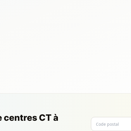
e centres CT à
Code postal
Email