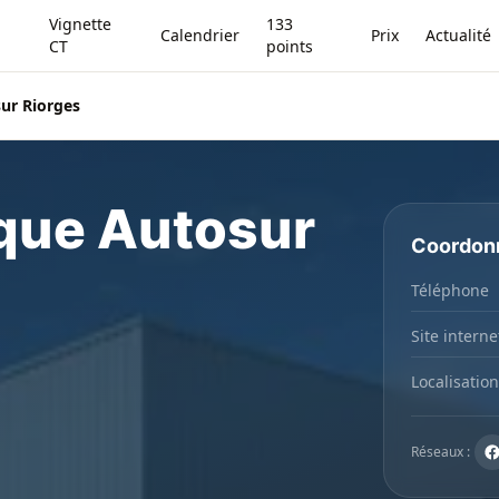
Vignette
133
Calendrier
Prix
Actualité
CT
points
ur Riorges
ique Autosur
Coordon
Téléphone
Site interne
Localisation
Réseaux :