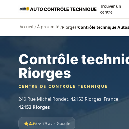
Aller au contenu principal
Trouver un
AUTO CONTRÔLE TECHNIQUE
centre
Accueil
À proximité
/
/
Riorges
/
Contrôle technique Autos
Contrôle techn
Riorges
CENTRE DE CONTRÔLE TECHNIQUE
249 Rue Michel Rondet, 42153 Riorges, France
42153 Riorges
4.6
/5
· 79 avis Google