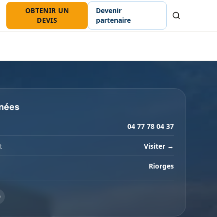
OBTENIR UN
Devenir
Recherche
DEVIS
partenaire
nées
04 77 78 04 37
t
Visiter →
Riorges