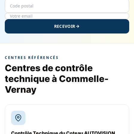
Code postal
Email
RECEVOIR
CENTRES RÉFÉRENCÉS
Centres de contrôle
technique à Commelle-
Vernay
Contrôle Technique du Coteau AUTOVISION