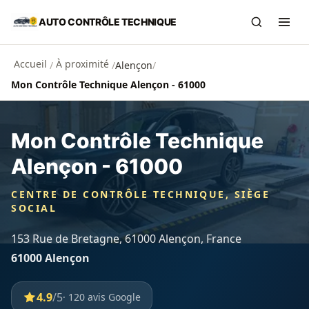
Aller au contenu principal
AUTO CONTRÔLE TECHNIQUE
Recherch
Ouvr
Accueil
À proximité
/
/
Alençon
/
Mon Contrôle Technique Alençon - 61000
Mon Contrôle Technique
Alençon - 61000
CENTRE DE CONTRÔLE TECHNIQUE, SIÈGE
SOCIAL
153 Rue de Bretagne, 61000 Alençon, France
61000 Alençon
4.9
/5
· 120 avis Google