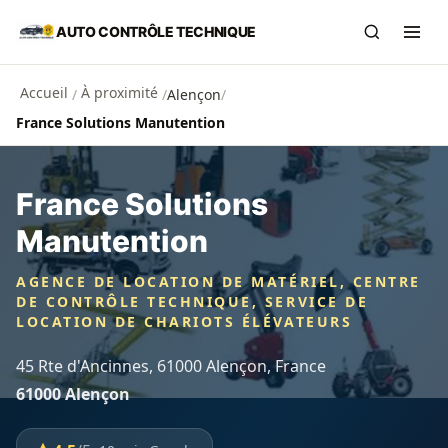
Aller au contenu principal
AUTO CONTRÔLE TECHNIQUE
Recherch
Ouvr
Accueil
À proximité
/
/
Alençon
/
France Solutions Manutention
France Solutions
Manutention
AGENCE DE LOCATION DE MATÉRIEL, CENTRE
DE CONTRÔLE TECHNIQUE, SERVICE DE
LOCATION DE CHARIOTS ÉLÉVATEURS
45 Rte d'Ancinnes, 61000 Alençon, France
61000 Alençon