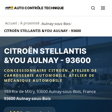
Aller au contenu principal
AUTO CONTRÔLE TECHNIQUE
Recherch
Ouvr
Accueil
À proximité
/
/
Aulnay-sous-Bois
/
CITROËN STELLANTIS &YOU AULNAY - 93600
CITROËN STELLANTIS
&YOU AULNAY - 93600
CONCESSIONNAIRE CITROËN, ATELIER DE
CARROSSERIE AUTOMOBILE, ATELIER DE
MÉCANIQUE AUTOMOBILE
153 Rte de Mitry, 93600 Aulnay-sous-Bois, France
93600 Aulnay-sous-Bois