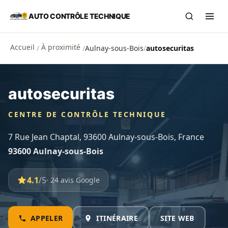
Aller au contenu principal
AUTO CONTRÔLE TECHNIQUE
Recherch
Ouvr
Accueil
À proximité
/
/
Aulnay-sous-Bois
/
autosecuritas
autosecuritas
CENTRE DE CONTRÔLE TECHNIQUE
7 Rue Jean Chaptal, 93600 Aulnay-sous-Bois, France
93600 Aulnay-sous-Bois
4.1
/5
· 24 avis Google
APPELER
ITINÉRAIRE
SITE WEB