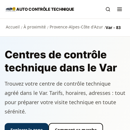
Aller au contenu principal
AUTO CONTRÔLE TECHNIQUE
Recherch
Ouvr
Accueil
À proximité
Provence-Alpes-Côte d'Azur
/
/
/
Var - 83
Centres de contrôle
technique dans le Var
Trouvez votre centre de contrôle technique
agréé dans le Var. Tarifs, horaires, adresses : tout
pour préparer votre visite technique en toute
sérénité.
Explorer la zone
Comment ça marche