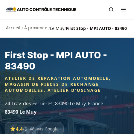
Aller au contenu principal
AUTO CONTRÔLE TECHNIQUE
Recherch
Ouvr
Accueil
À proximité
/
/
Le Muy
/
First Stop - MPI AUTO - 83490
First Stop - MPI AUTO -
83490
ATELIER DE RÉPARATION AUTOMOBILE,
MAGASIN DE PIÈCES DE RECHANGE
AUTOMOBILES, ATELIER D'USINAGE
24 Trav. des Ferrières, 83490 Le Muy, France
83490 Le Muy
4.4
/5
· 48 avis Google