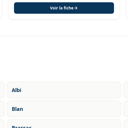
Voir la fiche
Albi
Blan
Brassac