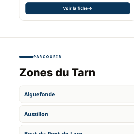
Voir la fiche
PARCOURIR
Zones du Tarn
Aiguefonde
Aussillon
Bout-du-Pont-de-Larn