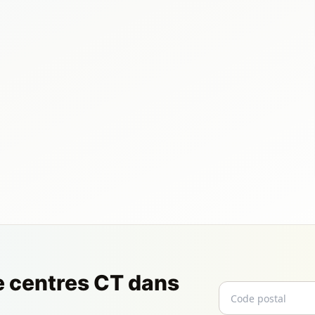
e centres CT dans
Code postal
Email