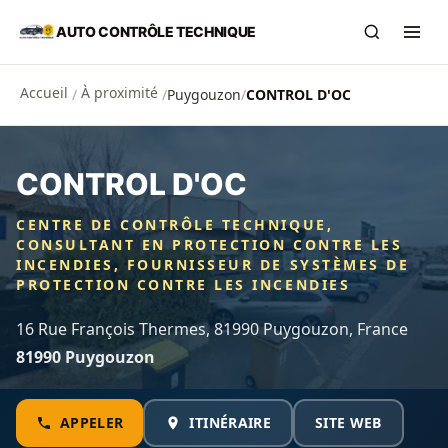
Aller au contenu principal
AUTO CONTRÔLE TECHNIQUE
Recherch
Ouvr
Accueil
À proximité
/
/
Puygouzon
/
CONTROL D'OC
CONTROL D'OC
CENTRE DE CONTRÔLE TECHNIQUE,
CONSULTANT EN PROTECTION CONTRE LES
INCENDIES, FOURNISSEUR DE SYSTÈMES DE
PROTECTION CONTRE LES INCENDIES
16 Rue François Thermes, 81990 Puygouzon, France
81990 Puygouzon
APPELER
ITINÉRAIRE
SITE WEB