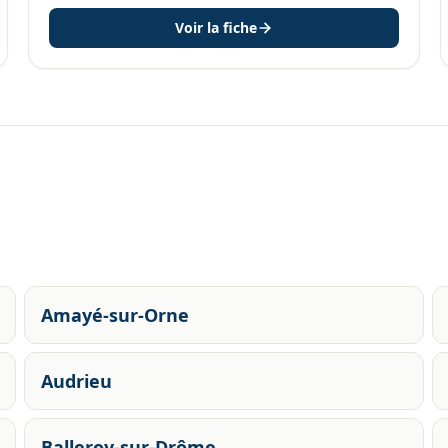
Voir la fiche
Amayé-sur-Orne
Audrieu
Balleroy-sur-Drôme