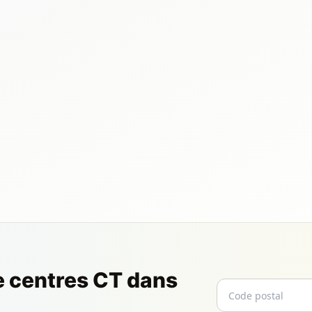
e centres CT dans
Code postal
Email