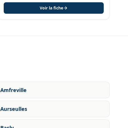
Voir la fiche
Amfreville
Aurseulles
Basly