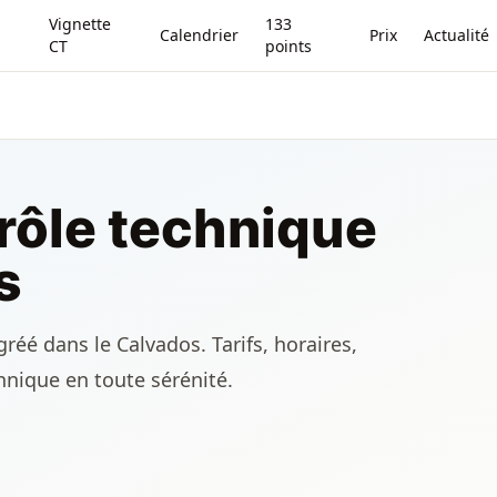
Vignette
133
Calendrier
Prix
Actualité
CT
points
rôle technique
s
réé dans le Calvados. Tarifs, horaires,
chnique en toute sérénité.