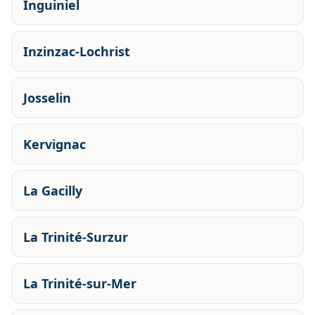
Inguiniel
Inzinzac-Lochrist
Josselin
Kervignac
La Gacilly
La Trinité-Surzur
La Trinité-sur-Mer