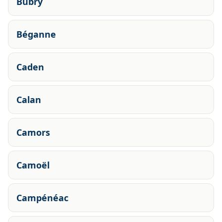
Bubry
Béganne
Caden
Calan
Camors
Camoël
Campénéac