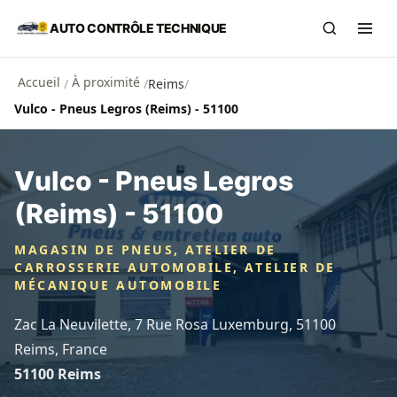
Aller au contenu principal
AUTO CONTRÔLE TECHNIQUE
Recherch
Ouvr
Accueil
À proximité
/
/
Reims
/
Vulco - Pneus Legros (Reims) - 51100
Vulco - Pneus Legros
(Reims) - 51100
MAGASIN DE PNEUS, ATELIER DE
CARROSSERIE AUTOMOBILE, ATELIER DE
MÉCANIQUE AUTOMOBILE
Zac La Neuvilette, 7 Rue Rosa Luxemburg, 51100
Reims, France
51100 Reims