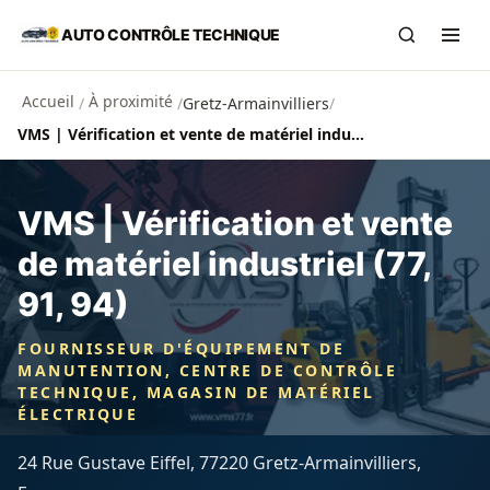
Aller au contenu principal
AUTO CONTRÔLE TECHNIQUE
Recherch
Ouvr
Accueil
À proximité
/
/
Gretz-Armainvilliers
/
VMS | Vérification et vente de matériel industriel (77, 91, 94)
VMS | Vérification et vente
de matériel industriel (77,
91, 94)
FOURNISSEUR D'ÉQUIPEMENT DE
MANUTENTION, CENTRE DE CONTRÔLE
TECHNIQUE, MAGASIN DE MATÉRIEL
ÉLECTRIQUE
24 Rue Gustave Eiffel, 77220 Gretz-Armainvilliers,