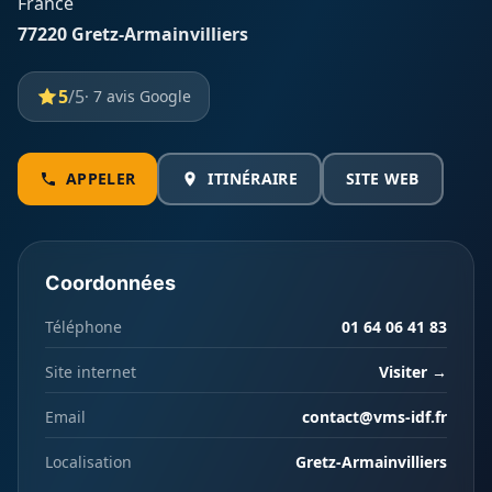
France
77220 Gretz-Armainvilliers
5
/5
· 7 avis Google
APPELER
ITINÉRAIRE
SITE WEB
Coordonnées
Téléphone
01 64 06 41 83
Site internet
Visiter →
Email
contact@vms-idf.fr
Localisation
Gretz-Armainvilliers