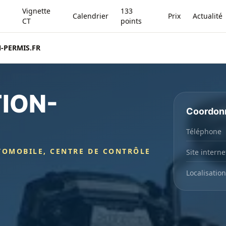
Vignette
133
Calendrier
Prix
Actualité
CT
points
-PERMIS.FR
ION-
Coordon
Téléphone
TOMOBILE, CENTRE DE CONTRÔLE
Site interne
Localisation