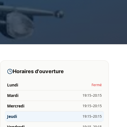
Horaires d'ouverture
Lundi
Fermé
Mardi
19:15–20:15
Mercredi
19:15–20:15
Jeudi
19:15–20:15
Vendredi
19:15–20:15