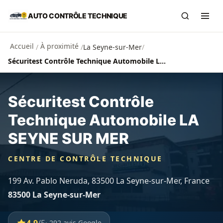
Aller au contenu principal
AUTO CONTRÔLE TECHNIQUE
Recherch
Ouvr
Accueil
À proximité
/
/
La Seyne-sur-Mer
/
Sécuritest Contrôle Technique Automobile LA SEYNE SUR MER
Sécuritest Contrôle
Technique Automobile LA
SEYNE SUR MER
CENTRE DE CONTRÔLE TECHNIQUE
199 Av. Pablo Neruda, 83500 La Seyne-sur-Mer, France
83500 La Seyne-sur-Mer
· 292 avis Google