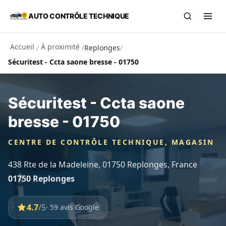
Aller au contenu principal
AUTO CONTRÔLE TECHNIQUE
Recherch
Ouvr
Accueil
À proximité
/
/
Replonges
/
Sécuritest - Ccta saone bresse - 01750
Sécuritest - Ccta saone
bresse - 01750
CENTRE DE CONTRÔLE TECHNIQUE, MAGASIN
438 Rte de la Madeleine, 01750 Replonges, France
01750 Replonges
4.7
/5
· 59 avis Google