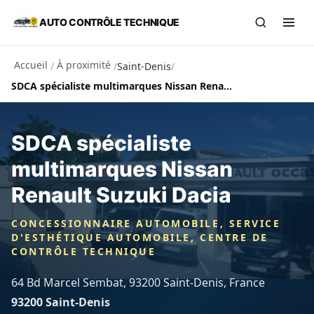
Aller au contenu principal
AUTO CONTRÔLE TECHNIQUE
Recherch
Ouvr
Accueil
À proximité
/
/
Saint-Denis
/
SDCA spécialiste multimarques Nissan Renault Suzuki Dacia
SDCA spécialiste
multimarques Nissan
Renault Suzuki Dacia
CONCESSIONNAIRE AUTOMOBILE, SERVICE
D'ESTHÉTIQUE AUTOMOBILE, CENTRE DE
CONTRÔLE TECHNIQUE
64 Bd Marcel Sembat, 93200 Saint-Denis, France
93200 Saint-Denis