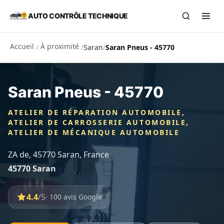
Aller au contenu principal
AUTO CONTRÔLE TECHNIQUE
Recherch
Ouvr
Accueil
À proximité
/
/
Saran
/
Saran Pneus - 45770
Saran Pneus - 45770
ATELIER DE RÉPARATION AUTOMOBILE,
ATELIER DE CARROSSERIE AUTOMOBILE,
ATELIER DE MÉCANIQUE AUTOMOBILE
ZA de, 45770 Saran, France
45770 Saran
4.4
/5
· 100 avis Google