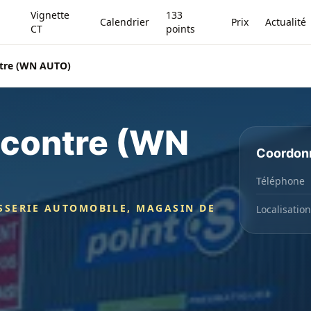
Vignette
133
Calendrier
Prix
Actualité
CT
points
ntre (WN AUTO)
ncontre (WN
Coordon
Téléphone
SSERIE AUTOMOBILE, MAGASIN DE
Localisation