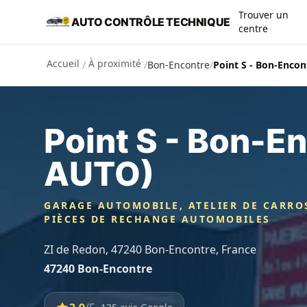
Aller au contenu principal
Trouver un
AUTO CONTRÔLE TECHNIQUE
centre
Accueil
À proximité
/
/
Bon-Encontre
/
Point S - Bon-Enco
Point S - Bon-E
AUTO)
GARAGE AUTOMOBILE, ATELIER DE CARRO
PIÈCES DE RECHANGE AUTOMOBILES
ZI de Redon, 47240 Bon-Encontre, France
47240 Bon-Encontre