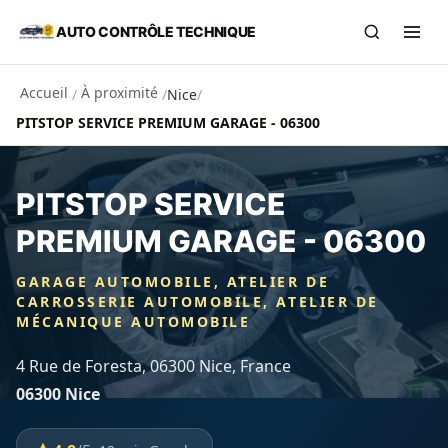
Aller au contenu principal
AUTO CONTRÔLE TECHNIQUE
Recherch
Ouvr
Accueil
À proximité
/
/
Nice
/
PITSTOP SERVICE PREMIUM GARAGE - 06300
PITSTOP SERVICE
PREMIUM GARAGE - 06300
GARAGE AUTOMOBILE, ATELIER DE
CARROSSERIE AUTOMOBILE, ATELIER DE
MÉCANIQUE AUTOMOBILE
4 Rue de Foresta, 06300 Nice, France
06300 Nice