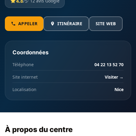
4.8
/5
· 12 avis Google
APPELER
ITINÉRAIRE
SITE WEB
Coordonnées
Téléphone
04 22 13 52 70
Site internet
Visiter →
Localisation
Nice
À propos du centre