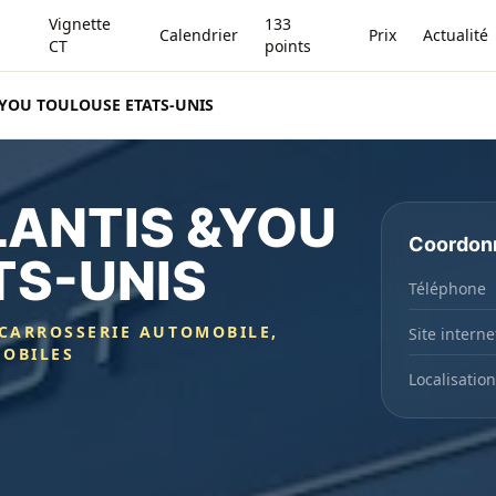
Vignette
133
Calendrier
Prix
Actualité
CT
points
YOU TOULOUSE ETATS-UNIS
LANTIS &YOU
Coordon
TS-UNIS
Téléphone
 CARROSSERIE AUTOMOBILE,
Site interne
MOBILES
Localisation