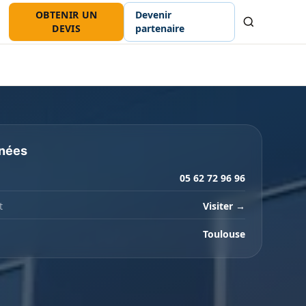
OBTENIR UN
Devenir
Recherche
DEVIS
partenaire
nées
05 62 72 96 96
t
Visiter →
Toulouse