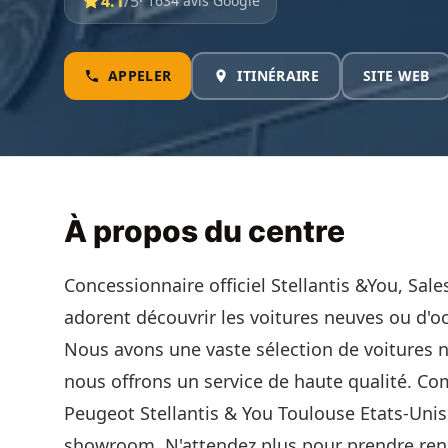
4.1
/5
· 1634 avis Google
APPELER
ITINÉRAIRE
SITE WEB
À propos du centre
Concessionnaire officiel Stellantis &You, Sale
adorent découvrir les voitures neuves ou d'occ
Nous avons une vaste sélection de voitures n
nous offrons un service de haute qualité. C
Peugeot Stellantis & You Toulouse Etats-Unis
showroom. N'attendez plus pour prendre rend