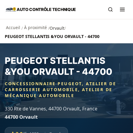
Aller au contenu principal
AUTO CONTRÔLE TECHNIQUE
Recherch
Ouvr
Accueil
À proximité
/
/
Orvault
/
PEUGEOT STELLANTIS &YOU ORVAULT - 44700
PEUGEOT STELLANTIS
&YOU ORVAULT - 44700
CONCESSIONNAIRE PEUGEOT, ATELIER DE
CARROSSERIE AUTOMOBILE, ATELIER DE
MÉCANIQUE AUTOMOBILE
330 Rte de Vannes, 44700 Orvault, France
44700 Orvault