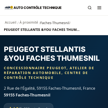
Aller au contenu principal
AUTO CONTRÔLE TECHNIQUE
Recherch
Ouvr
Accueil
À proximité
/
/
Faches-Thumesnil
/
PEUGEOT STELLANTIS &YOU FACHES THUMESNIL
PEUGEOT STELLANTIS
&YOU FACHES THUMESNIL
CONCESSIONNAIRE PEUGEOT, ATELIER DE
RÉPARATION AUTOMOBILE, CENTRE DE
CONTRÔLE TECHNIQUE
2 Rue de l'Égalité, 59155 Faches-Thumesnil, France
59155 Faches-Thumesnil