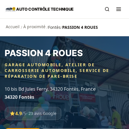
Aller au contenu principal
AUTO CONTRÔLE TECHNIQUE
Recherch
Ouvr
Accueil
À proximité
/
/
Fontès
/
PASSION 4 ROUES
PASSION 4 ROUES
GARAGE AUTOMOBILE, ATELIER DE
CARROSSERIE AUTOMOBILE, SERVICE DE
RÉPARATION DE PARE-BRISE
10 bis Bd Jules Ferry, 34320 Fontès, France
34320 Fontès
4.9
/5
· 23 avis Google