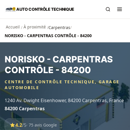
Aller au contenu principal
AUTO CONTRÔLE TECHNIQUE
Recherch
Ouvr
Accueil
À proximité
/
/
Carpentras
/
NORISKO - CARPENTRAS CONTRÔLE - 84200
NORISKO - CARPENTRAS
CONTRÔLE - 84200
CENTRE DE CONTRÔLE TECHNIQUE, GARAGE
AUTOMOBILE
1240 Av. Dwight Eisenhower, 84200 Carpentras, France
84200 Carpentras
4.2
/5
· 75 avis Google