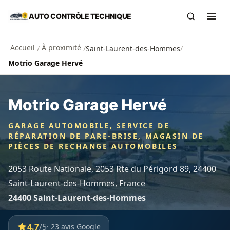
Aller au contenu principal
AUTO CONTRÔLE TECHNIQUE
Recherch
Ouvr
Accueil
À proximité
/
/
Saint-Laurent-des-Hommes
/
Motrio Garage Hervé
Motrio Garage Hervé
GARAGE AUTOMOBILE, SERVICE DE
RÉPARATION DE PARE-BRISE, MAGASIN DE
PIÈCES DE RECHANGE AUTOMOBILES
2053 Route Nationale, 2053 Rte du Périgord 89, 24400
Saint-Laurent-des-Hommes, France
24400 Saint-Laurent-des-Hommes
4.7
/5
· 23 avis Google