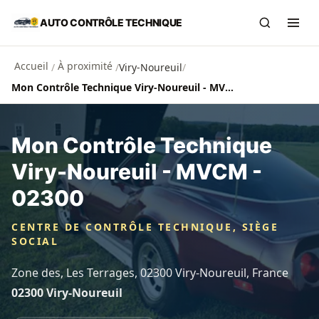
Aller au contenu principal
AUTO CONTRÔLE TECHNIQUE
Recherch
Ouvr
Accueil
À proximité
/
/
Viry-Noureuil
/
Mon Contrôle Technique Viry-Noureuil - MVCM - 02300
Mon Contrôle Technique
Viry-Noureuil - MVCM -
02300
CENTRE DE CONTRÔLE TECHNIQUE, SIÈGE
SOCIAL
Zone des, Les Terrages, 02300 Viry-Noureuil, France
02300 Viry-Noureuil