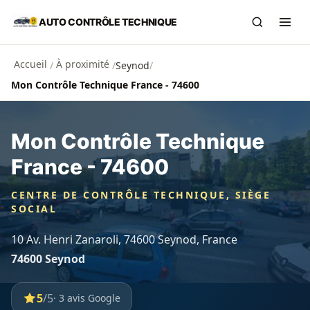
Aller au contenu principal
AUTO CONTRÔLE TECHNIQUE
Recherch
Ouvr
Accueil
À proximité
/
/
Seynod
/
Mon Contrôle Technique France - 74600
Mon Contrôle Technique
France - 74600
CENTRE DE CONTRÔLE TECHNIQUE, SIÈGE
SOCIAL
10 Av. Henri Zanaroli, 74600 Seynod, France
74600 Seynod
5
/5
· 3 avis Google