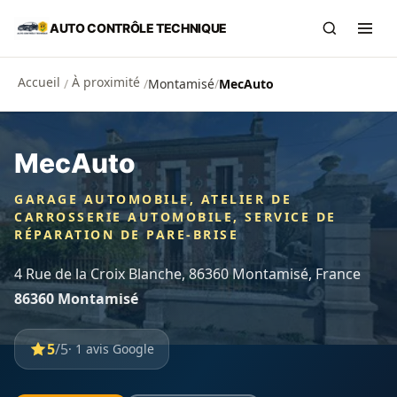
Aller au contenu principal
AUTO CONTRÔLE TECHNIQUE
Recherch
Ouvr
Accueil
À proximité
/
/
Montamisé
/
MecAuto
MecAuto
GARAGE AUTOMOBILE, ATELIER DE
CARROSSERIE AUTOMOBILE, SERVICE DE
RÉPARATION DE PARE-BRISE
4 Rue de la Croix Blanche, 86360 Montamisé, France
86360 Montamisé
5
/5
· 1 avis Google