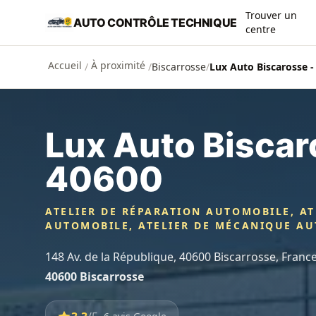
Aller au contenu principal
Trouver un
AUTO CONTRÔLE TECHNIQUE
centre
Accueil
À proximité
/
/
Biscarrosse
/
Lux Auto Biscarosse -
Lux Auto Biscar
40600
ATELIER DE RÉPARATION AUTOMOBILE, AT
AUTOMOBILE, ATELIER DE MÉCANIQUE A
148 Av. de la République, 40600 Biscarrosse, Franc
40600 Biscarrosse