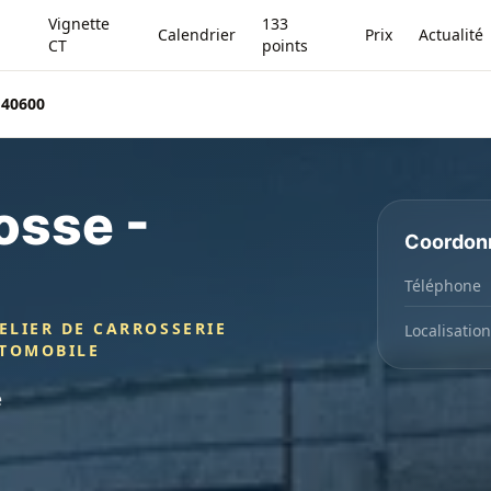
Vignette
133
Calendrier
Prix
Actualité
CT
points
 40600
osse -
Coordon
Téléphone
ELIER DE CARROSSERIE
Localisation
UTOMOBILE
e