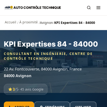
Aller au contenu principal
AUTO CONTRÔLE TECHNIQUE
Recherch
Ouvr
Accueil
À proximité
/
/
Avignon
/
KPI Expertises 84 - 84000
KPI Expertises 84 - 84000
CONSULTANT EN INGÉNIERIE, CENTRE DE
CONTRÔLE TECHNIQUE
22 Av. Fontcouverte, 84000 Avignon, France
84000 Avignon
3
/5
· 45 avis Google