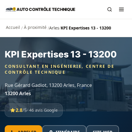
Aller au contenu principal
AUTO CONTRÔLE TECHNIQUE
Recherch
Ouvr
Accueil
À proximité
/
/
Arles
/
KPI Expertises 13 - 13200
KPI Expertises 13 - 13200
CONSULTANT EN INGÉNIERIE, CENTRE DE
CONTRÔLE TECHNIQUE
Rue Gérard Gadiot, 13200 Arles, France
13200 Arles
2.8
/5
· 46 avis Google